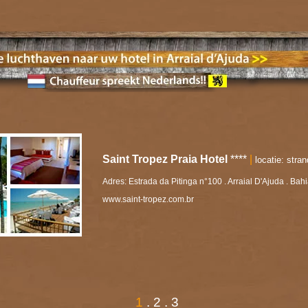
Saint Tropez Praia Hotel
****
|
locatie: stran
Adres: Estrada da Pitinga n°100 . Arraial D'Ajuda . Ba
www.saint-tropez.com.br
1
.
2
.
3