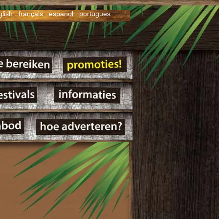
glish
.
français
.
espanol
.
portugues