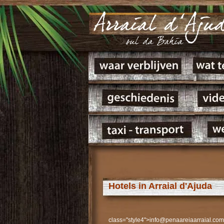
Hotels in Arraial d'Ajuda
class="style4">info@penaareiaarraial.com