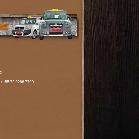
d
hia +55 73 3288 7700