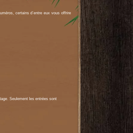
numéros, certains d´entre eux vous offrire
ltage. Seulement les entrées sont