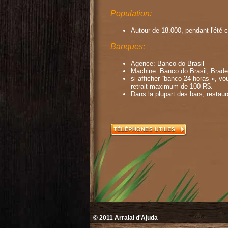
Population:
Autour de 18.000, pendant l'ét
Banques:
Agence: Banco do Brasil
Machine: Banco do Brasil, Brad
si afficher “banco 24 horas », v
retrait maximum de 100 R$.
Dans la plupart des bars, restaur
© 2011
Arraial d'Ajuda