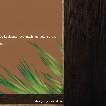
res la pluspart des machines autorise une
es.
design by
webdeluxe