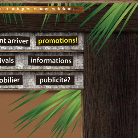
glish
.
portugues
.
espanol
.
nederlands