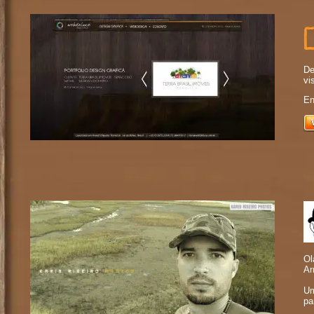
De
vi
En
Ol
Ar
Um
pa