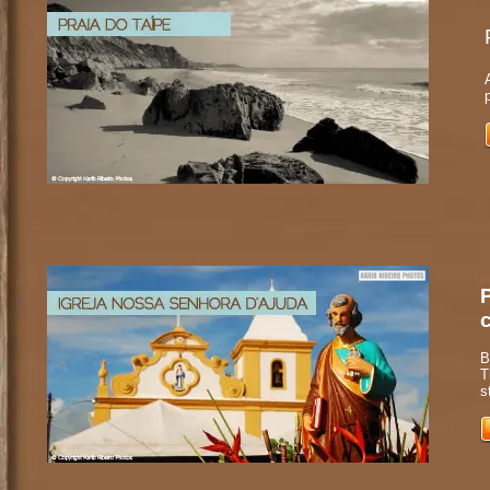
c
B
T
s